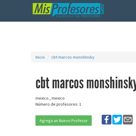
Inicio
cbt marcos monshinsky
cbt marcos monshinsk
mexico , mexico
Número de profesores: 1
Agrega un Nuevo Profesor