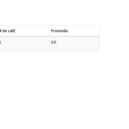
# de calif.
Promedio
1
2.0