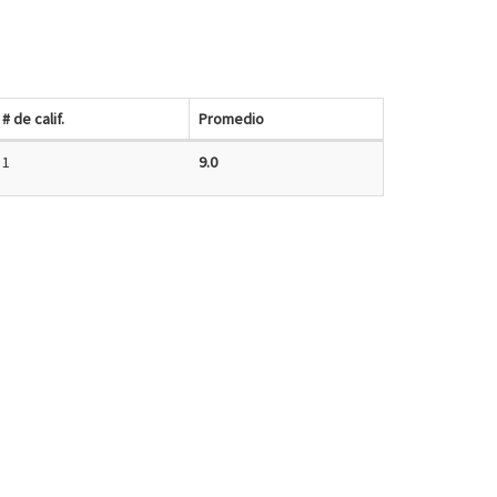
# de calif.
Promedio
1
9.0