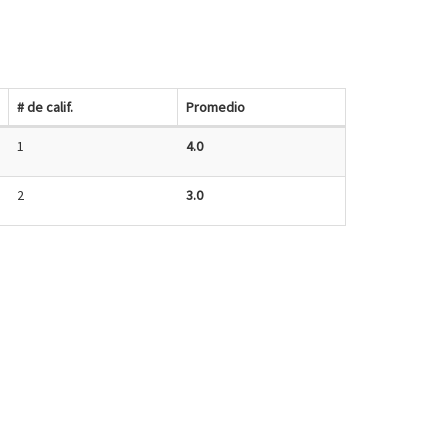
# de calif.
Promedio
1
4.0
2
3.0