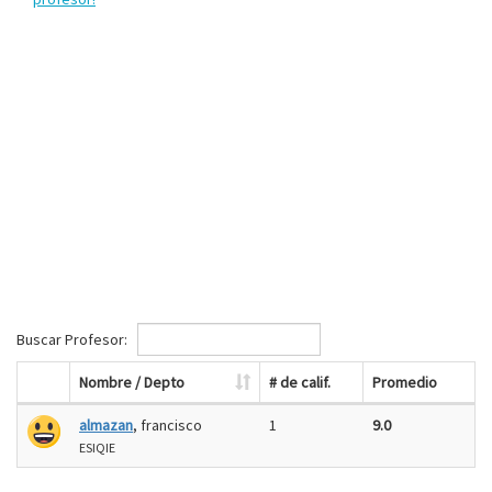
Buscar Profesor:
Nombre / Depto
# de calif.
Promedio
almazan
, francisco
1
9.0
ESIQIE