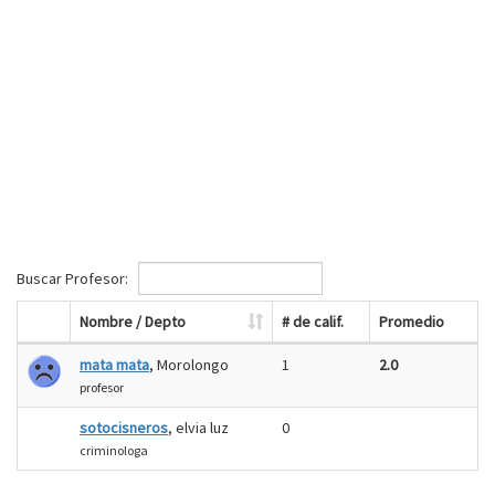
Buscar Profesor:
Nombre / Depto
# de calif.
Promedio
mata mata
, Morolongo
1
2.0
profesor
sotocisneros
, elvia luz
0
criminologa