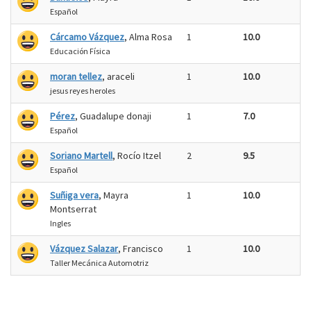
Español
Cárcamo Vázquez
, Alma Rosa
1
10.0
Educación Física
moran tellez
, araceli
1
10.0
jesus reyes heroles
Pérez
, Guadalupe donaji
1
7.0
Español
Soriano Martell
, Rocío Itzel
2
9.5
Español
Suñiga vera
, Mayra
1
10.0
Montserrat
Ingles
Vázquez Salazar
, Francisco
1
10.0
Taller Mecánica Automotriz