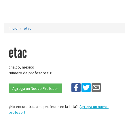
Inicio
etac
etac
chalco, mexico
Número de profesores: 6
Agrega un Nuevo Profesor
¿No encuentras a tu profesor en la lista?
¡Agrega un nuevo
profesor!