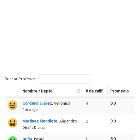
Buscar Profesor:
Nombre / Depto
# de calif.
Promedio
Cordero Juárez
, Verónica
4
9.0
Psicología
Martinez Mendieta
, Alejandro
2
9.0
Diseño Digital
peña
, israel
1
6.0