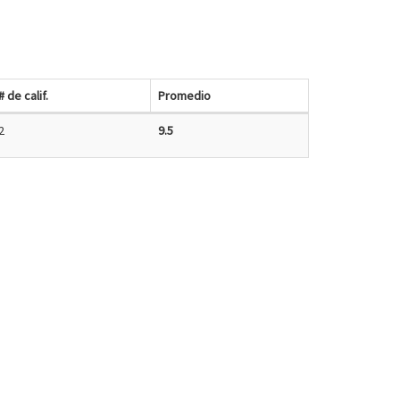
# de calif.
Promedio
2
9.5