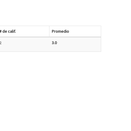
# de calif.
Promedio
2
3.0