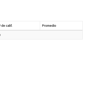
# de calif.
Promedio
0