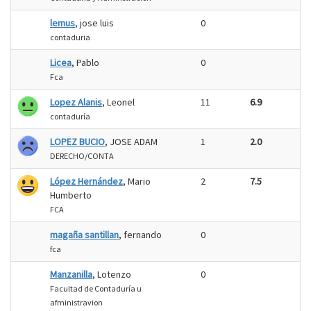
lemus
, jose luis
0
contaduria
Licea
, Pablo
0
Fca
Lopez Alanis
, Leonel
11
6.9
contaduría
LOPEZ BUCIO
, JOSE ADAM
1
2.0
DERECHO/CONTA
López Hernández
, Mario
2
7.5
Humberto
FCA
magaña santillan
, fernando
0
fca
Manzanilla
, Lotenzo
0
Facultad de Contaduría u
afministravion