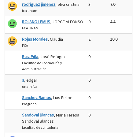
rodriguez jimenez
, elva cristina
3
7.0
fca unam
ROJANO LEMUS
, JORGE ALFONSO
9
4.4
FCA UNAM
Rojas Morales
, Claudia
2
10.0
FCA
Ruiz Piña
, José Refugio
0
Facultad de Contaduría y
Administración
s
, edgar
0
unam fca
Sanchez Ramos
, Luis Felipe
0
Posgrado
Sandoval Blancas
, Maria Teresa
0
Sandoval Blancas
facultad de contaduria