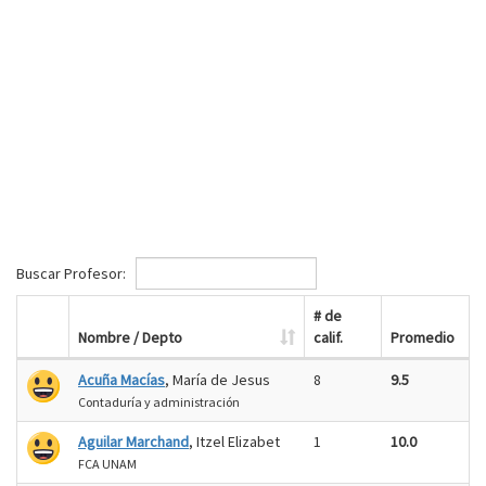
Buscar Profesor:
# de
Nombre / Depto
calif.
Promedio
Acuña Macías
, María de Jesus
8
9.5
Contaduría y administración
Aguilar Marchand
, Itzel Elizabet
1
10.0
FCA UNAM