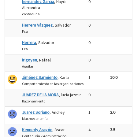
hernandez Garcia
, Haydi
0
Alexandra
contaduria
Herrera Vázquez
, Salvador
0
Fca
Herrera
, Salvador
0
Fca
Irigoyen
, Rafael
0
Aguilar
Jiménez Sarmiento
, Karla
1
10.0
Comportamiento en las organizaciones
JUAREZ DE LA MORA
, lucia jazmin
0
Razonamiento
Juarez Soriano
, Andrey
1
2.0
Macroeconomía
Kennedy Aragón
, óscar
4
3.5
Contaduría y Adminstración