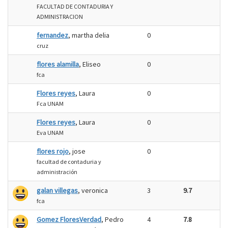
FACULTAD DE CONTADURIA Y
ADMINISTRACION
fernandez
, martha delia
0
cruz
flores alamilla
, Eliseo
0
fca
Flores reyes
, Laura
0
Fca UNAM
Flores reyes
, Laura
0
Eva UNAM
flores rojo
, jose
0
facultad de contaduria y
administración
galan villegas
, veronica
3
9.7
fca
Gomez FloresVerdad
, Pedro
4
7.8