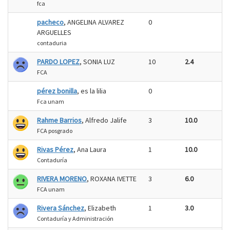
fca
pacheco
, ANGELINA ALVAREZ
0
ARGUELLES
contaduria
PARDO LOPEZ
, SONIA LUZ
10
2.4
FCA
pérez bonilla
, es la lilia
0
Fca unam
Rahme Barrios
, Alfredo Jalife
3
10.0
FCA posgrado
Rivas Pérez
, Ana Laura
1
10.0
Contaduría
RIVERA MORENO
, ROXANA IVETTE
3
6.0
FCA unam
Rivera Sánchez
, Elizabeth
1
3.0
Contaduría y Administración