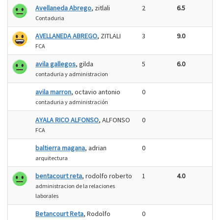
Avellaneda Abrego
, zitlali
2
6.5
Contaduria
AVELLANEDA ABREGO
, ZITLALI
3
9.0
FCA
avila gallegos
, gilda
5
6.0
contaduria y administracion
avila marron
, octavio antonio
0
contaduria y administración
AYALA RICO ALFONSO
, ALFONSO
0
FCA
baltierra magana
, adrian
0
arquitectura
bentacourt reta
, rodolfo roberto
1
4.0
administracion de la relaciones
laborales
Betancourt Reta
, Rodolfo
0