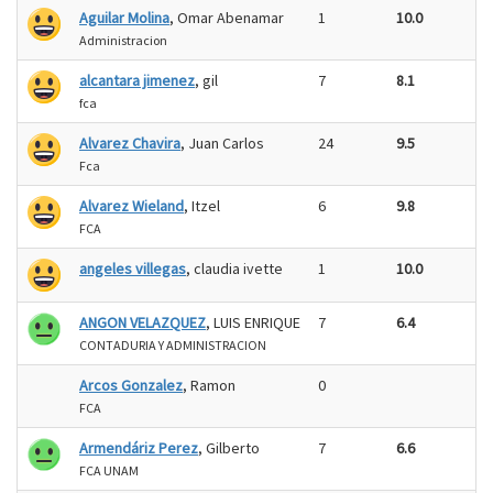
Aguilar Molina
, Omar Abenamar
1
10.0
Administracion
alcantara jimenez
, gil
7
8.1
fca
Alvarez Chavira
, Juan Carlos
24
9.5
Fca
Alvarez Wieland
, Itzel
6
9.8
FCA
angeles villegas
, claudia ivette
1
10.0
ANGON VELAZQUEZ
, LUIS ENRIQUE
7
6.4
CONTADURIA Y ADMINISTRACION
Arcos Gonzalez
, Ramon
0
FCA
Armendáriz Perez
, Gilberto
7
6.6
FCA UNAM