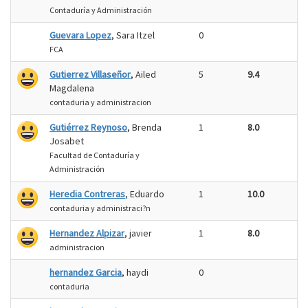
Contaduría y Administración
Guevara Lopez
, Sara Itzel
0
FCA
Gutierrez Villaseñor
, Ailed
5
9.4
Magdalena
contaduria y administracion
Gutiérrez Reynoso
, Brenda
1
8.0
Josabet
Facultad de Contaduría y
Administración
Heredia Contreras
, Eduardo
1
10.0
contaduria y administraci?n
Hernandez Alpizar
, javier
1
8.0
administracion
hernandez Garcia
, haydi
0
contaduria