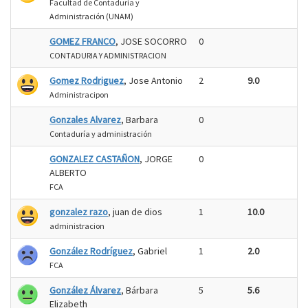
Facultad de Contaduría y
Administración (UNAM)
GOMEZ FRANCO
, JOSE SOCORRO
0
CONTADURIA Y ADMINISTRACION
Gomez Rodriguez
, Jose Antonio
2
9.0
Administracipon
Gonzales Alvarez
, Barbara
0
Contaduría y administración
GONZALEZ CASTAÑON
, JORGE
0
ALBERTO
FCA
gonzalez razo
, juan de dios
1
10.0
administracion
González Rodríguez
, Gabriel
1
2.0
FCA
González Álvarez
, Bárbara
5
5.6
Elizabeth