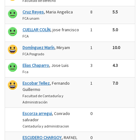
Facultad de derecho
Cruz Reyes
, Maria Angelica
8
5.5
FCA unam
CUELLAR COLÍN
, jose francisco
1
5.0
FCA
Domínguez Marín
, Miryam
1
10.0
FCA Posgrado
Elias Chaparro
, Jose Luis
3
4.3
Fca
Escobar Tellez
, Fernando
1
7.0
Guillermo
Facultad de Contaduría y
Administración
Escorza arregui
, Conrado
0
salvador
Contaduría y administracion
ESCUDERO CHARGOY
, RAFAEL
0