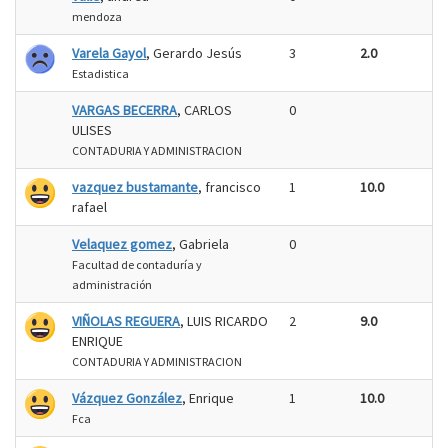
mendoza
Varela Gayol
, Gerardo Jesús
3
2.0
Estadistica
VARGAS BECERRA
, CARLOS
0
ULISES
CONTADURIA Y ADMINISTRACION
vazquez bustamante
, francisco
1
10.0
rafael
Velaquez gomez
, Gabriela
0
Facultad de contaduría y
administración
VIÑOLAS REGUERA
, LUIS RICARDO
2
9.0
ENRIQUE
CONTADURIA Y ADMINISTRACION
Vázquez González
, Enrique
1
10.0
Fca