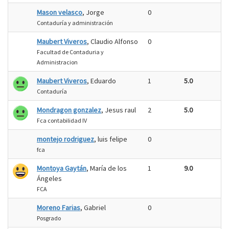
Mason velasco
, Jorge
0
Contaduría y administración
Maubert Viveros
, Claudio Alfonso
0
Facultad de Contaduria y
Administracion
Maubert Viveros
, Eduardo
1
5.0
Contaduría
Mondragon gonzalez
, Jesus raul
2
5.0
Fca contabilidad IV
montejo rodriguez
, luis felipe
0
fca
Montoya Gaytán
, María de los
1
9.0
Ángeles
FCA
Moreno Farias
, Gabriel
0
Posgrado