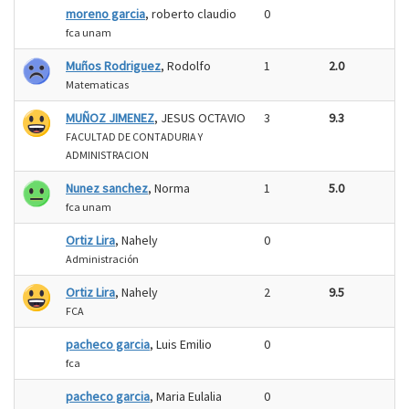
moreno garcia
, roberto claudio
0
fca unam
Muños Rodriguez
, Rodolfo
1
2.0
Matematicas
MUÑOZ JIMENEZ
, JESUS OCTAVIO
3
9.3
FACULTAD DE CONTADURIA Y
ADMINISTRACION
Nunez sanchez
, Norma
1
5.0
fca unam
Ortiz Lira
, Nahely
0
Administración
Ortiz Lira
, Nahely
2
9.5
FCA
pacheco garcia
, Luis Emilio
0
fca
pacheco garcia
, Maria Eulalia
0