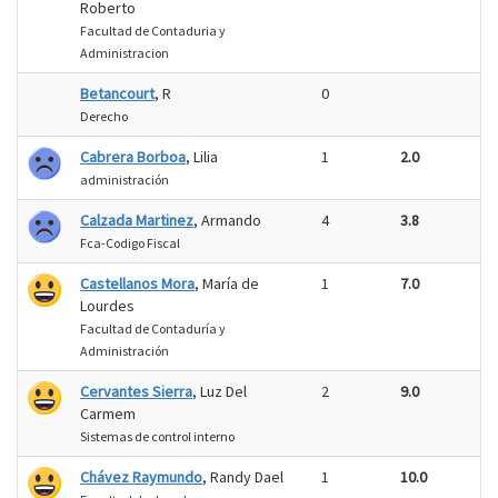
Roberto
Facultad de Contaduria y
Administracion
Betancourt
, R
0
Derecho
Cabrera Borboa
, Lilia
1
2.0
administración
Calzada Martinez
, Armando
4
3.8
Fca-Codigo Fiscal
Castellanos Mora
, María de
1
7.0
Lourdes
Facultad de Contaduría y
Administración
Cervantes Sierra
, Luz Del
2
9.0
Carmem
Sistemas de control interno
Chávez Raymundo
, Randy Dael
1
10.0