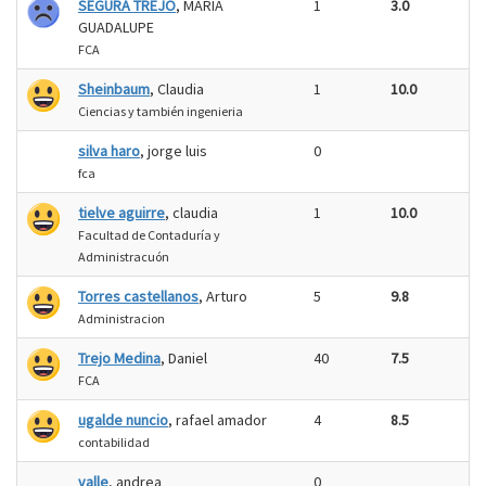
SEGURA TREJO
, MARIA
1
3.0
GUADALUPE
FCA
Sheinbaum
, Claudia
1
10.0
Ciencias y también ingenieria
silva haro
, jorge luis
0
fca
tielve aguirre
, claudia
1
10.0
Facultad de Contaduría y
Administracuón
Torres castellanos
, Arturo
5
9.8
Administracion
Trejo Medina
, Daniel
40
7.5
FCA
ugalde nuncio
, rafael amador
4
8.5
contabilidad
valle
, andrea
0