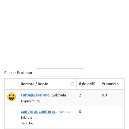
Buscar Profesor:
Nombre / Depto
# de calif.
Promedio
Carbajal Arellano
, Gabriela
2
8.0
Arquitectura
contreras contreras
, martha
0
fabiola
derecho