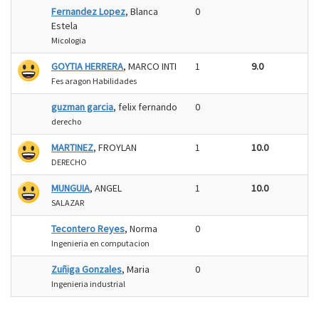
Fernandez Lopez
, Blanca
0
Estela
Micologia
GOYTIA HERRERA
, MARCO INTI
1
9.0
Fes aragon Habilidades
guzman garcia
, felix fernando
0
derecho
MARTINEZ
, FROYLAN
1
10.0
DERECHO
MUNGUIA
, ANGEL
1
10.0
SALAZAR
Tecontero Reyes
, Norma
0
Ingenieria en computacion
Zuñiga Gonzales
, Maria
0
Ingenieria industrial