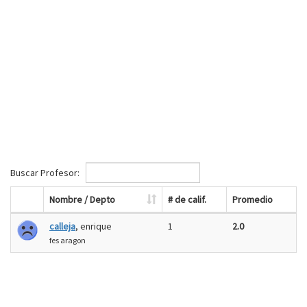
Buscar Profesor:
Nombre / Depto
# de calif.
Promedio
calleja
, enrique
1
2.0
fes aragon