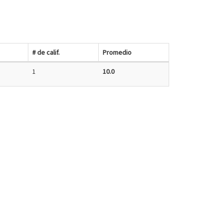
# de calif.
Promedio
1
10.0