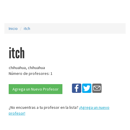
Inicio
itch
itch
chihuahua, chihuahua
Número de profesores: 1
Agrega un Nuevo Profesor
¿No encuentras a tu profesor en la lista?
¡Agrega un nuevo
profesor!