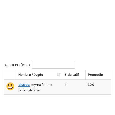
Buscar Profesor:
Nombre / Depto
# de calif.
Promedio
chavez
, myrna fabiola
1
10.0
ciencias basicas