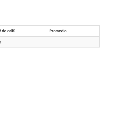
# de calif.
Promedio
0