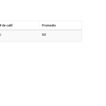
# de calif.
Promedio
2
9.5