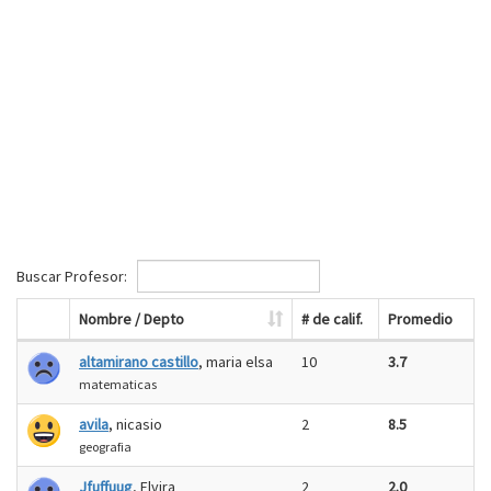
Buscar Profesor:
Nombre / Depto
# de calif.
Promedio
altamirano castillo
, maria elsa
10
3.7
matematicas
avila
, nicasio
2
8.5
geografia
Jfuffuug
, Elvira
2
2.0