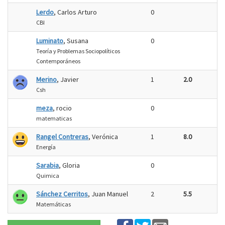
Lerdo
, Carlos Arturo
0
CBI
Luminato
, Susana
0
Teoría y Problemas Sociopolíticos
Contemporáneos
Merino
, Javier
1
2.0
Csh
meza
, rocio
0
matematicas
Rangel Contreras
, Verónica
1
8.0
Energía
Sarabia
, Gloria
0
Quimica
Sánchez Cerritos
, Juan Manuel
2
5.5
Matemáticas