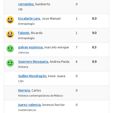
cervantes
, humberto
0
CBI
Escalante Lara
, Jose Manuel
2
8.0
Antropología
Falomir
, Ricardo
1
9.0
Antropología
galvan espinosa
, marcelo enrique
7
6.3
ciencias
Guerrero Mosquera
, Andrea Paola
8
6.9
Historia
Guillen Mondragón
, Irene Juana
0
CSH
Herrera
, Carlos
0
Historia contemporánea de México
juarez valencia
, lorenzo hector
0
matematicas