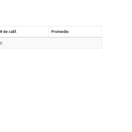
# de calif.
Promedio
0