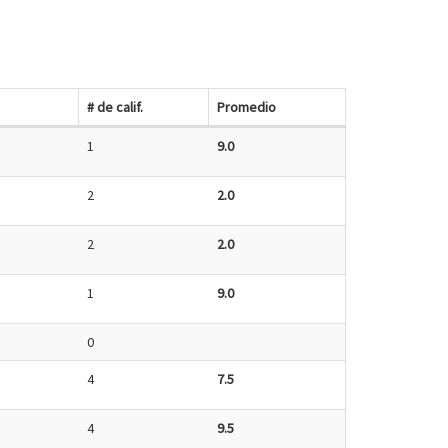
# de calif.
Promedio
1
9.0
2
2.0
2
2.0
1
9.0
0
4
7.5
4
9.5