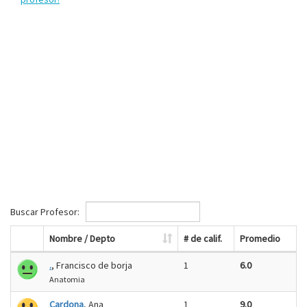
Buscar Profesor:
Nombre / Depto
# de calif.
Promedio
.
, Francisco de borja
1
6.0
Anatomia
Cardona
, Ana
1
9.0