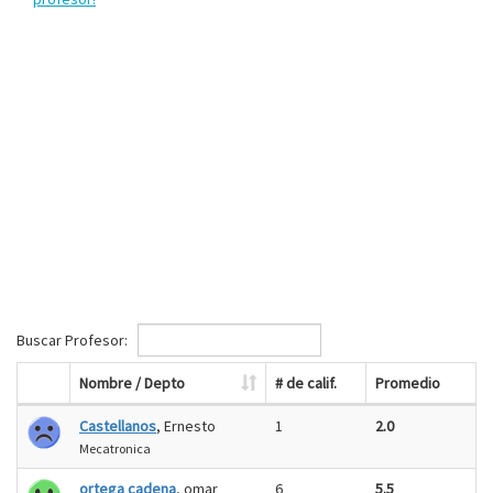
Buscar Profesor:
Nombre / Depto
# de calif.
Promedio
Castellanos
, Ernesto
1
2.0
Mecatronica
ortega cadena
, omar
6
5.5