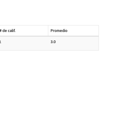
# de calif.
Promedio
1
3.0