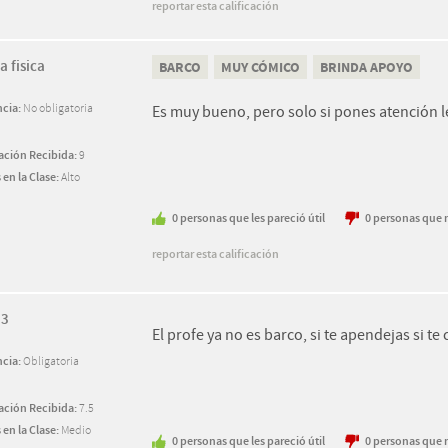
reportar esta calificación
a fisica
BARCO
MUY CÓMICO
BRINDA APOYO
ncia:
No obligatoria
Es muy bueno, pero solo si pones atención l
cación Recibida:
9
 en la Clase:
Alto
0
personas
que les pareció útil
0
personas
que n
reportar esta calificación
 3
El profe ya no es barco, si te apendejas si te
ncia:
Obligatoria
cación Recibida:
7.5
 en la Clase:
Medio
0
personas
que les pareció útil
0
personas
que n