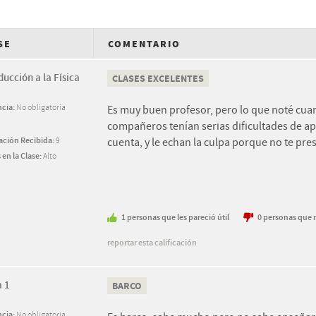
SE
COMENTARIO
ducción a la Física
CLASES EXCELENTES
ncia:
No obligatoria
Es muy buen profesor, pero lo que noté cuan
compañeros tenían serias dificultades de ap
cación Recibida:
9
cuenta, y le echan la culpa porque no te pr
 en la Clase:
Alto
1
personas
que les pareció útil
0
personas
que n
reportar esta calificación
a 1
BARCO
ncia:
No obligatoria