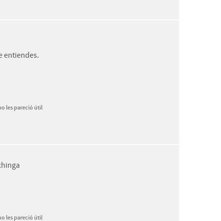
e entiendes.
o les pareció útil
 chinga
o les pareció útil