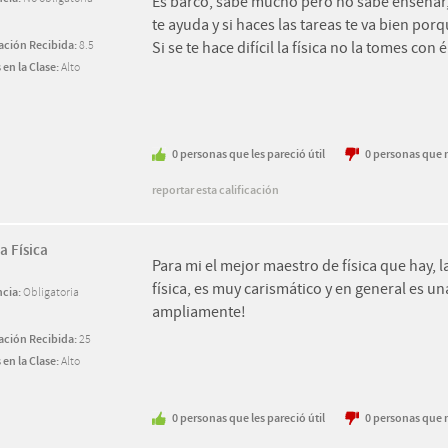
Es barco, sabe mucho pero no sabe enseñar, l
te ayuda y si haces las tareas te va bien p
cación Recibida:
8.5
Si se te hace difícil la física no la tomes con é
 en la Clase:
Alto
0
personas
que les pareció útil
0
personas
que n
reportar esta calificación
 a Física
Para mi el mejor maestro de física que hay, l
física, es muy carismático y en general es 
ncia:
Obligatoria
ampliamente!
cación Recibida:
25
 en la Clase:
Alto
0
personas
que les pareció útil
0
personas
que n