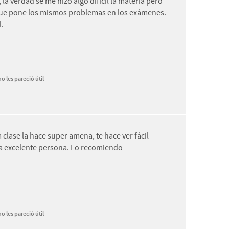
a verdad se me hizo algo difícil la materia pero
orque pone los mismos problemas en los exámenes.
l.
o les pareció útil
a clase la hace super amena, te hace ver fácil
una excelente persona. Lo recomiendo
o les pareció útil