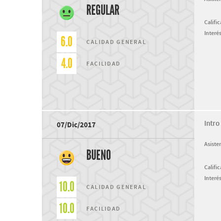
REGULAR
Califi
Interés
6.0
CALIDAD GENERAL
4.0
FACILIDAD
Intro
07/Dic/2017
Asiste
BUENO
Califi
Interés
10.0
CALIDAD GENERAL
10.0
FACILIDAD