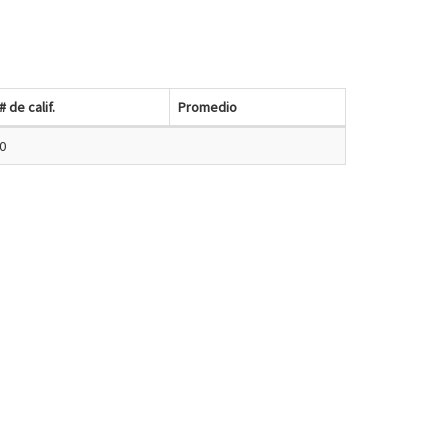
# de calif.
Promedio
0