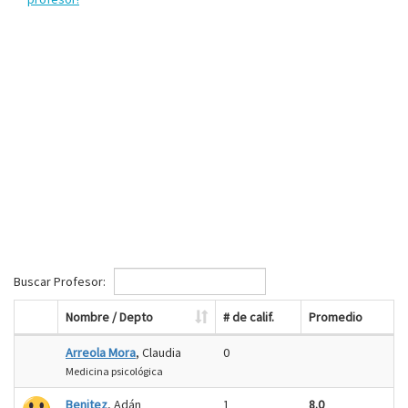
Buscar Profesor:
Nombre / Depto
# de calif.
Promedio
Arreola Mora
, Claudia
0
Medicina psicológica
Benitez
, Adán
1
8.0