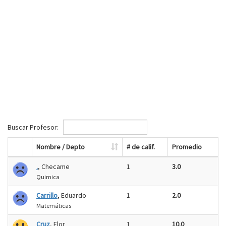
Buscar Profesor:
Nombre / Depto
# de calif.
Promedio
.
, Checame
1
3.0
Quimica
Carrillo
, Eduardo
1
2.0
Matemáticas
Cruz
, Flor
1
10.0