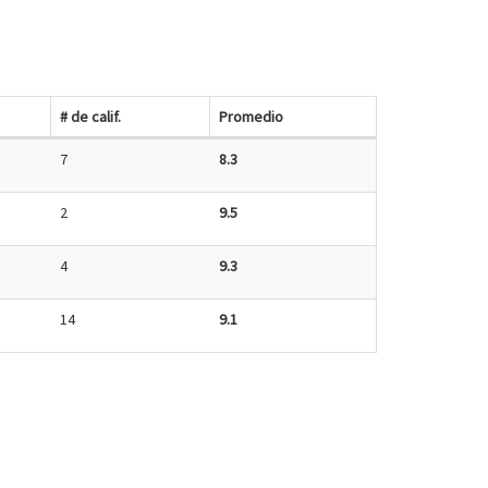
# de calif.
Promedio
7
8.3
2
9.5
4
9.3
14
9.1