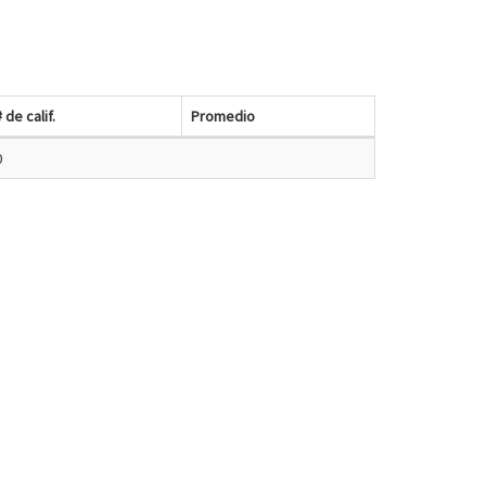
# de calif.
Promedio
0