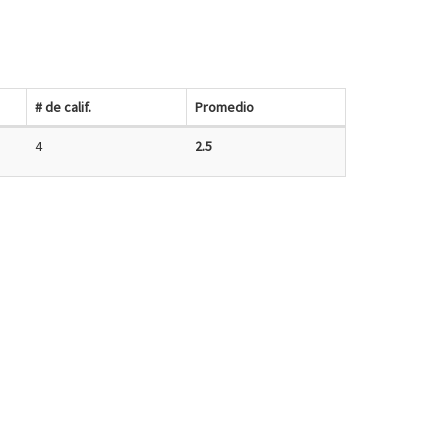
# de calif.
Promedio
4
2.5