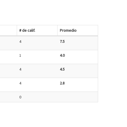
# de calif.
Promedio
4
7.5
1
4.0
4
4.5
4
2.8
0