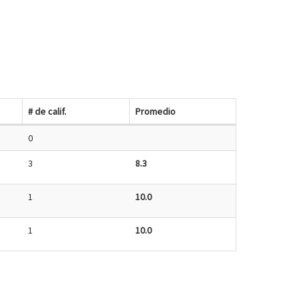
# de calif.
Promedio
0
3
8.3
1
10.0
1
10.0