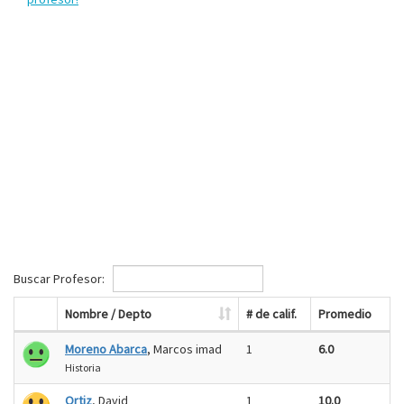
Buscar Profesor:
Nombre / Depto
# de calif.
Promedio
Moreno Abarca
, Marcos imad
1
6.0
Historia
Ortiz
, David
1
10.0