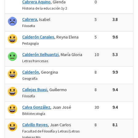
Cabrera Aquino
, Glenda
0
Historia de la educación 1y 2
Cabrera
, Isabel
5
3.8
Filosofia
Calderón Canales
, Reyna Elena
5
9.6
Pedagogía
Calderón Xelhuantzi
, María Gloria
10
5.3
Letras francesas
Calderón
, Georgina
8
9.9
Geografía
Callejas Buasi
, Guillermo
8
9.4
Filosofía
Calva González
, Juan José
30
9.4
Bibliotecología
Calvillo Reyes
, Juan Carlos
8
8.1
Facultad de Filosofía y Letras (Letras
Inglesas Mo