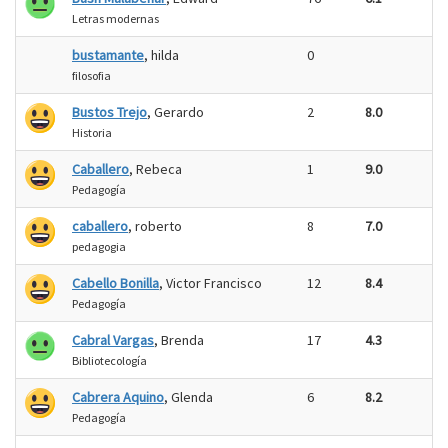
Letras modernas
bustamante
, hilda
0
filosofia
Bustos Trejo
, Gerardo
2
8.0
Historia
Caballero
, Rebeca
1
9.0
Pedagogía
caballero
, roberto
8
7.0
pedagogia
Cabello Bonilla
, Victor Francisco
12
8.4
Pedagogía
Cabral Vargas
, Brenda
17
4.3
Bibliotecología
Cabrera Aquino
, Glenda
6
8.2
Pedagogía