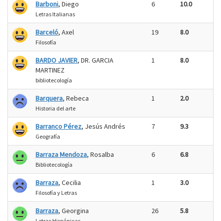
Barboni
, Diego
6
10.0
Letras Italianas
Barceló
, Axel
19
8.0
Filosofía
BARDO JAVIER
, DR. GARCIA
1
8.0
MARTINEZ
bibliotecología
Barquera
, Rebeca
1
2.0
Historia del arte
Barranco Pérez
, Jesús Andrés
7
9.3
Geografía
Barraza Mendoza
, Rosalba
6
6.8
Bibliotecología
Barraza
, Cecilia
1
3.0
Filosofía y Letras
Barraza
, Georgina
26
5.8
Letras Hispánicas