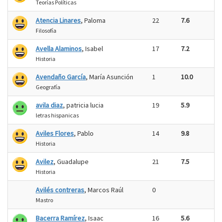
Teorías Políticas
Atencia Linares
, Paloma
22
7.6
Filosofía
Avella Alaminos
, Isabel
17
7.2
Historia
Avendaño García
, María Asunción
1
10.0
Geografía
avila diaz
, patricia lucia
19
5.9
letras hispanicas
Aviles Flores
, Pablo
14
9.8
Historia
Avilez
, Guadalupe
21
7.5
Historia
Avilés contreras
, Marcos Raúl
0
Mastro
Bacerra Ramírez
, Isaac
16
5.6