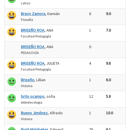
Letras
Bravo Zamora
, Damián
6
9.0
Filosofía
BRISEÑO ROA
, ANA
1
7.0
Facultad:Pedagogía
BRISEÑO ROA
, ANA
0
PEDAGOGÍA
BRISEÑO ROA
, JULIETA
4
9.8
Facultad:Pedagogía
Briseño
, Lillian
1
6.0
Historia
brito ocampo
, sofia
12
5.8
bibliotecologia
Bueno Jiménez
, Alfredo
1
10.0
Historia
Bush Malabehar
, Edward
76
6.1