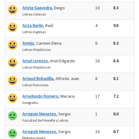
Arista Saavedra
, Diego
10
8.3
Letras clásicas
Ariza Barile
, Raúl
4
9.8
Letras Inglesas
Armijo
, Carmen Elena
6
8.3
Letras Hispánicas
Arnal Lorenzo
, Ariel Edgardo
16
8.4
Letras Hispánicas
Arnaud Bobadilla
, Alfredo Juan
8
8.1
Letras francesas
Arredondo Romero
, Macario
17
7.2
Geografia
Arreguin Meneses
, Sergio
1
6.0
Facultad de Filosofía y Letras
Arreguín Meneses
, Sergio
10
6.7
Bibliotecología