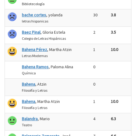
Bibliotecología
bache cortes
, yolanda
30
3.8
letras hispanicas
Baez Pinal
, Gloria Estela
2
3.5
Colegio de Letras Hispánicas
Bahena Pérez
, Martha Atzin
1
10.0
Letras Modernas
Bahena Ramos
, Paloma Alina
0
Química
Bahena
, Atzin
0
Filosofía y Letras
Bahena
, Martha Atzin
1
10.0
Filosofía y Letras
Balandra
, Mario
4
6.3
Teatro