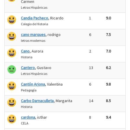
Carmen
Letras Hispánicas
Candia Pacheco
, Ricardo
1
9.0
Colegio de Historia
cano marques
, rodrigo
6
7.5
letras modernas
Cano
, Aurora
2
7.0
Historia
Cantero
, Gustavo
13
6.2
Letras Hispánicas
Cantón Arjona
, Valentina
6
9.8
Pedagogía
Carbo Darnaculleta
, Margarita
14
8.5
Historia
cardona
, isthar
8
9.4
CELA