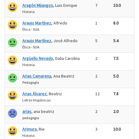
Aragón Mijangos
, Luis Enrique
7
10.0
Historia
Araujo Martínez
, Alfredo
1
8.0
Ética - SUA
Araujo Martínez
, José Alfredo
5
5.4
Ética - SUA
Argüello Nevado
, Dalia Carolina
2
7.5
Historia
Arias Camarena
, Ana Beatriz
2
5.0
Pedagogía
Arias Álvarez
, Beatriz
12
7.8
Letras Hispánicas
arias
, ana beatriz
2
2.0
pedagogia
Arimura
, Rie
3
10.0
Historia