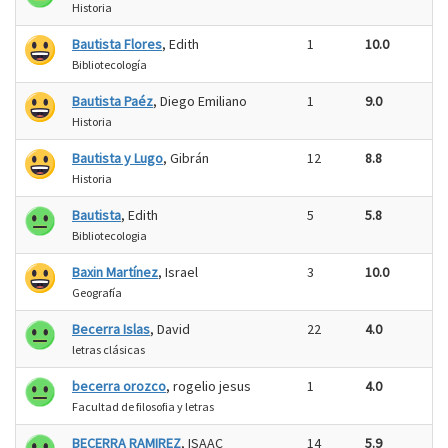
Historia
Bautista Flores
, Edith
1
10.0
Bibliotecología
Bautista Paéz
, Diego Emiliano
1
9.0
Historia
Bautista y Lugo
, Gibrán
12
8.8
Historia
Bautista
, Edith
5
5.8
Bibliotecologia
Baxin Martínez
, Israel
3
10.0
Geografía
Becerra Islas
, David
22
4.0
letras clásicas
becerra orozco
, rogelio jesus
1
4.0
Facultad de filosofia y letras
BECERRA RAMIREZ
, ISAAC
14
5.9