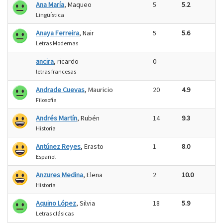
Ana María
, Maqueo
5
5.2
Lingüística
Anaya Ferreira
, Nair
5
5.6
Letras Modernas
ancira
, ricardo
0
letras francesas
Andrade Cuevas
, Mauricio
20
4.9
Filosofía
Andrés Martín
, Rubén
14
9.3
Historia
Antúnez Reyes
, Erasto
1
8.0
Español
Anzures Medina
, Elena
2
10.0
Historia
Aquino López
, Silvia
18
5.9
Letras clásicas