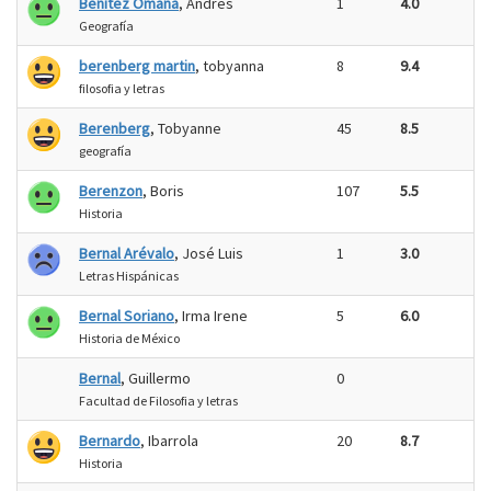
Benítez Omaña
, Andrés
1
4.0
Geografía
berenberg martin
, tobyanna
8
9.4
filosofia y letras
Berenberg
, Tobyanne
45
8.5
geografía
Berenzon
, Boris
107
5.5
Historia
Bernal Arévalo
, José Luis
1
3.0
Letras Hispánicas
Bernal Soriano
, Irma Irene
5
6.0
Historia de México
Bernal
, Guillermo
0
Facultad de Filosofia y letras
Bernardo
, Ibarrola
20
8.7
Historia