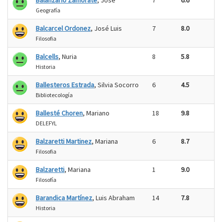
Balanzario Zamorate
, José
7
6.6
Geografía
Balcarcel Ordonez
, José Luis
7
8.0
Filosofia
Balcells
, Nuria
8
5.8
Historia
Ballesteros Estrada
, Silvia Socorro
6
4.5
Bibliotecología
Ballesté Choren
, Mariano
18
9.8
DELEFYL
Balzaretti Martinez
, Mariana
6
8.7
Filosofia
Balzaretti
, Mariana
1
9.0
Filosofía
Barandica Martínez
, Luis Abraham
14
7.8
Historia