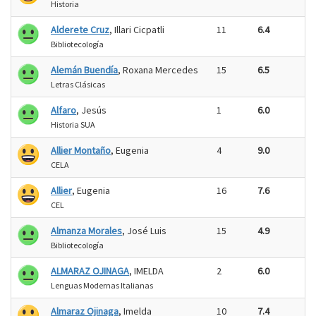
Historia
Alderete Cruz
, Illari Cicpatli
11
6.4
Bibliotecología
Alemán Buendía
, Roxana Mercedes
15
6.5
Letras Clásicas
Alfaro
, Jesús
1
6.0
Historia SUA
Allier Montaño
, Eugenia
4
9.0
CELA
Allier
, Eugenia
16
7.6
CEL
Almanza Morales
, José Luis
15
4.9
Bibliotecología
ALMARAZ OJINAGA
, IMELDA
2
6.0
Lenguas Modernas Italianas
Almaraz Ojinaga
, Imelda
10
7.4