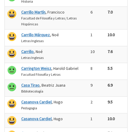
Historia
Carrillo Martín
, Francisco
6
7.0
Facultad de Filosofía y Letras / Letras
Hispánicas
Carrillo Márquez
, Noé
1
10.0
Letras Inglesas
Carrillo
, Noé
10
7.6
Letras Inglesas
Carrington Weisz
, Harold Gabriel
8
5.5
Facultad Filosofía y Letras
Casa Tirao
, Beatriz Juana
9
6.9
Bibliotecología
Casanova Cardiel
, Hugo
2
9.5
Pedagogia
Casanova Cardiel
, Hugo
1
10.0