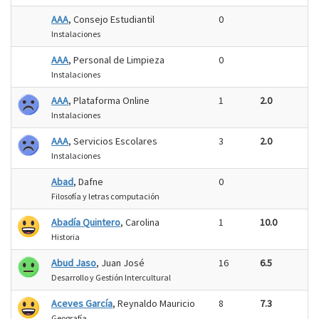
AAA
, Consejo Estudiantil
0
Instalaciones
AAA
, Personal de Limpieza
0
Instalaciones
AAA
, Plataforma Online
1
2.0
Instalaciones
AAA
, Servicios Escolares
3
2.0
Instalaciones
Abad
, Dafne
0
Filosofía y letras computación
Abadía Quintero
, Carolina
1
10.0
Historia
Abud Jaso
, Juan José
16
6.5
Desarrollo y Gestión Intercultural
Aceves García
, Reynaldo Mauricio
8
7.3
Geografía