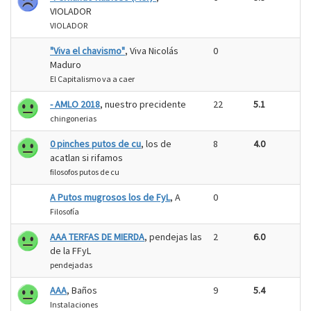
VIOLADOR
VIOLADOR
"Viva el chavismo"
, Viva Nicolás
0
Maduro
El Capitalismo va a caer
- AMLO 2018
, nuestro precidente
22
5.1
chingonerias
0 pinches putos de cu
, los de
8
4.0
acatlan si rifamos
filosofos putos de cu
A Putos mugrosos los de FyL
, A
0
Filosofía
AAA TERFAS DE MIERDA
, pendejas las
2
6.0
de la FFyL
pendejadas
AAA
, Baños
9
5.4
Instalaciones