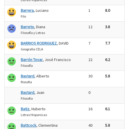
Barrera
, Luciano
1
8.0
Filo
Barreto
, Diana
12
3.8
Filosofía y Letras
BARRIOS RODRIGUEZ
, DAVID
7
7.7
Geografia CELA
Barrón Tovar
, José Francisco
22
6.2
Filosofía
Bastard
, Alberto
30
5.8
filosofia
Bastard
, Juan
0
Filosofia
Batiz
, Huberto
16
6.1
Letras Hispanicas
Battcock
, Clementina
40
5.8