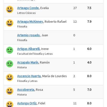
Arteaga Conde
, Evelia
27
7.5
Letras Clásicas
Arteaga McKinney
, Roberto Rafael
12
7.9
Filosofia
Artemio rosado
, Juan
0
Filosofía
Artigas Albarelli
, Irene
1
6.0
Facultad de Filosofía y Letras
Arzapalo Marín
, Ramón
1
4.0
Historia
Ascencio Huerta
, María de Lourdes
2
8.0
Filosofía y Letras
Ascobereta
, Rosa
5
7.0
Historia
Astorga Ortíz
, Fidel
11
8.0