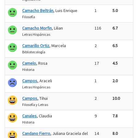
Camacho Beltrán
, Luis Enrique
1
5.0
Filosofía
Camacho Morfin
, Lilian
116
6.7
Letras Hispánicas
Camarillo Ortiz
, Marcela
2
6.5
Bibliotecología
Camelo
, Rosa
17
4.5
Historia
Campos
, Araceli
1
2.0
Letras Hispánicas
Campos
, Tihui
2
10.0
Filosofía y Letras
Canales
, Claudia
9
7.8
Historia
Candano Fierro
, Juliana Graciela del
14
8.0