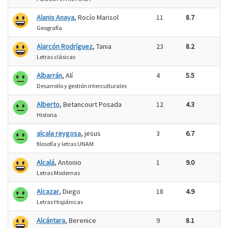
Alanis Anaya
, Rocío Marisol
11
8.7
Geografía
Alarcón Rodríguez
, Tania
23
8.2
Letras clásicas
Albarrán
, Alí
4
5.5
Desarrollo y gestión interculturales
Alberto
, Betancourt Posada
12
4.3
Historia
alcala reygosa
, jesus
3
6.7
filosofía y letras UNAM
Alcalá
, Antonio
1
9.0
Letras Modernas
Alcazar
, Diego
18
4.9
Letras Hispánicas
Alcántara
, Berenice
9
8.1