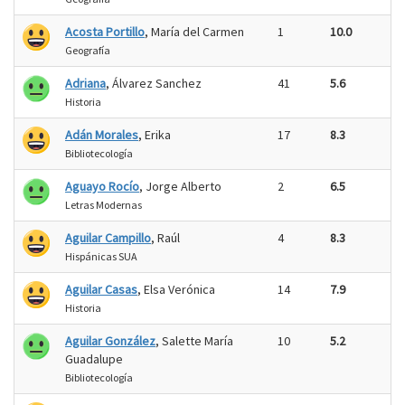
Acosta Portillo
, María del Carmen
1
10.0
Geografía
Adriana
, Álvarez Sanchez
41
5.6
Historia
Adán Morales
, Erika
17
8.3
Bibliotecología
Aguayo Rocío
, Jorge Alberto
2
6.5
Letras Modernas
Aguilar Campillo
, Raúl
4
8.3
Hispánicas SUA
Aguilar Casas
, Elsa Verónica
14
7.9
Historia
Aguilar González
, Salette María
10
5.2
Guadalupe
Bibliotecología