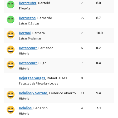
Bernreuter
, Bertold
2
6.0
Filosofía
Berruecos
, Bernardo
22
6.7
Letras Clásicas
Bertoni
, Barbara
2
10.0
Letras Modernas
Betancourt
, Fernando
6
8.2
Historia
Betancourt
, Hugo
7
8.4
Historia
Bojorges Vargas
, Rafael Ulises
0
Facultad de Filosofía y Letras
Bolaños y Serrato
, Federico Alberto
11
9.4
Historia
Bolaños
, Federico
4
7.3
Historia