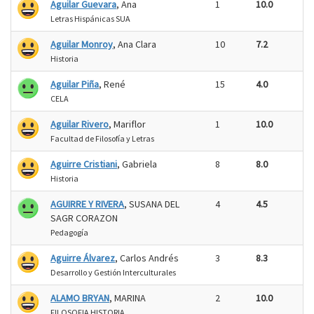
Aguilar Guevara
, Ana
1
10.0
Letras Hispánicas SUA
Aguilar Monroy
, Ana Clara
10
7.2
Historia
Aguilar Piña
, René
15
4.0
CELA
Aguilar Rivero
, Mariflor
1
10.0
Facultad de Filosofía y Letras
Aguirre Cristiani
, Gabriela
8
8.0
Historia
AGUIRRE Y RIVERA
, SUSANA DEL
4
4.5
SAGR CORAZON
Pedagogía
Aguirre Álvarez
, Carlos Andrés
3
8.3
Desarrollo y Gestión Interculturales
ALAMO BRYAN
, MARINA
2
10.0
FILOSOFIA HISTORIA