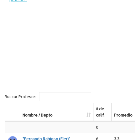
Buscar Profesor:
# de
Nombre / Depto
calif.
Promedio
0
"Fernando Rabioso (Fler)"
,
6
3.3