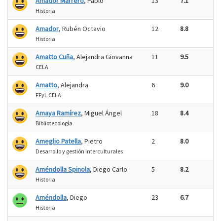
Amador Marrero
, Pablo
13
7.1
Historia
Amador
, Rubén Octavio
12
8.8
Historia
Amatto Cuña
, Alejandra Giovanna
11
9.5
CELA
Amatto
, Alejandra
6
9.0
FFyL CELA
Amaya Ramírez
, Miguel Ángel
18
8.4
Bibliotecología
Ameglio Patella
, Pietro
2
8.0
Desarrollo y gestión interculturales
Améndolla Spinola
, Diego Carlo
5
8.2
Historia
Améndolla
, Diego
23
6.7
Historia