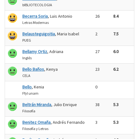
bIBLIOTECOLOGIA
Becerra Soria
, Luis Antonio
26
8.4
Letras Modernas
Belausteguigoitia
, Maria Isabel
2
7.5
PUEG
Bellamy Ortiz
, Adriana
27
6.0
Inglés
Bello Baños
, Kenya
23
6.2
CELA
Bello
, Kenia
0
Ffyl unam
Beltrán Miranda
, Julio Enrique
38
5.3
Filosofía
Benitez Omaña
, Andrés Fernando
3
5.3
Filosofía y Letras