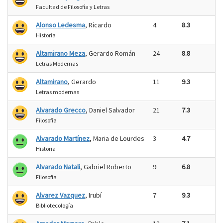
Facultad de Filosofía y Letras
Alonso Ledesma
, Ricardo
4
8.3
Historia
Altamirano Meza
, Gerardo Román
24
8.8
Letras Modernas
Altamirano
, Gerardo
11
9.3
Letras modernas
Alvarado Grecco
, Daniel Salvador
21
7.3
Filosofía
Alvarado Martínez
, Maria de Lourdes
3
4.7
Historia
Alvarado Natali
, Gabriel Roberto
9
6.8
Filosofía
Alvarez Vazquez
, Irubí
7
9.3
Bibliotecología