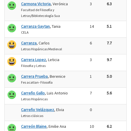
Carmona Victoria
, Verónica
3
6.3
Facultad de Filosofía y
Letras/Bibliotecología Sua
Carranza Gaytan
, Tania
14
5.1
CELA
Carranza
, Carlos
6
7.7
Letras Hispánicas Medieval
Carrera Lopez
, Leticia
3
9.7
Filosofia y Letras
Carrera Prueba
, Berenice
1
5.0
Fes acatlan- Filosofía
Carreño Gallo
, Luis Antonio
7
5.6
Letras Hispánicas
Carreño Velázquez
, Elvia
0
Letras clásicas
Carreón Blaine
, Emilie Ana
10
6.2