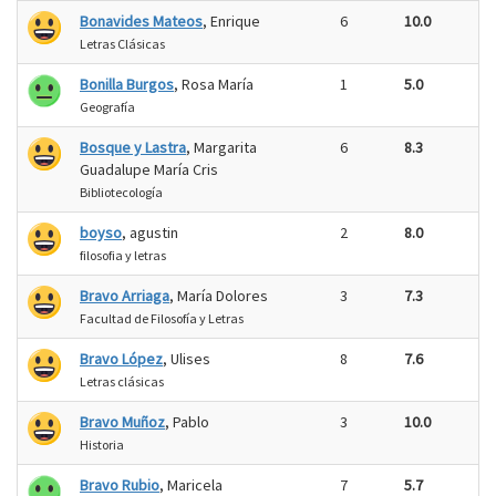
Bonavides Mateos
, Enrique
6
10.0
Letras Clásicas
Bonilla Burgos
, Rosa María
1
5.0
Geografía
Bosque y Lastra
, Margarita
6
8.3
Guadalupe María Cris
Bibliotecología
boyso
, agustin
2
8.0
filosofia y letras
Bravo Arriaga
, María Dolores
3
7.3
Facultad de Filosofía y Letras
Bravo López
, Ulises
8
7.6
Letras clásicas
Bravo Muñoz
, Pablo
3
10.0
Historia
Bravo Rubio
, Maricela
7
5.7