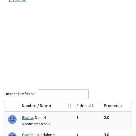
Buscar Profesor:
Nombre / Depto
# de calif.
Promedio
Blasio
, Daniel
1
2.0
Documentoscopia
García
, Guadalupe
1
3.0