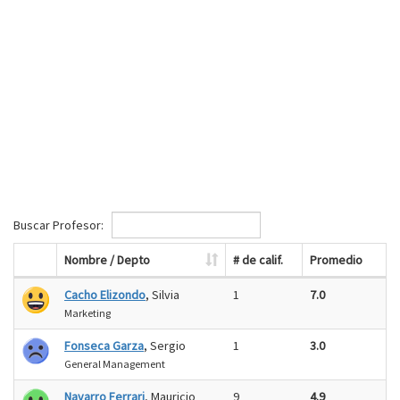
Buscar Profesor:
Nombre / Depto
# de calif.
Promedio
Cacho Elizondo
, Silvia
1
7.0
Marketing
Fonseca Garza
, Sergio
1
3.0
General Management
Navarro Ferrari
, Mauricio
9
4.9