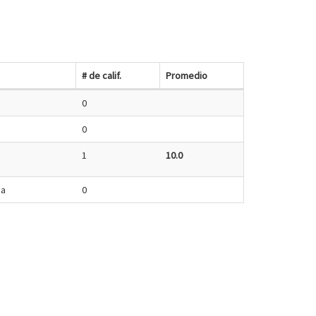
# de calif.
Promedio
0
0
1
10.0
ia
0