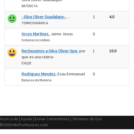
RATEROTA
- Silva Oliver Guadalupe-
, ...
2
4.0
TERMODINÁMICA
Arcos Martinez
, Jaime Jesus
0
historias increibles
Rechazamos a-Silva Oliver Gpe
, por
1
10.0
que es una ratera-
ESIQIE
Rodriguez Mendez
, Esau Emmanuel
0
Balance de Materia
Acerca de
|
Ayuda
|
Enviar Comentarios
|
Términos de Uso
©2026 MisProfesores.com