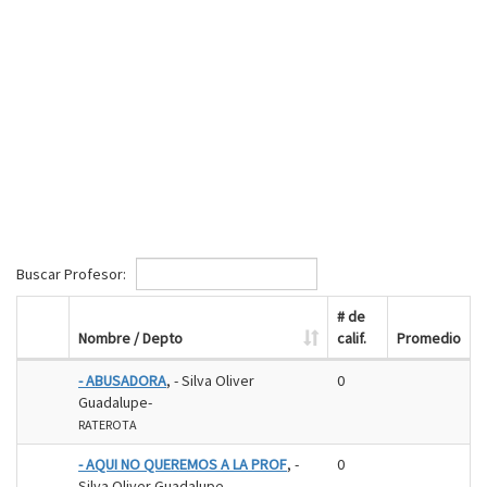
Buscar Profesor:
# de
Nombre / Depto
calif.
Promedio
- ABUSADORA
, - Silva Oliver
0
Guadalupe-
RATEROTA
- AQUI NO QUEREMOS A LA PROF
, -
0
Silva Oliver Guadalupe-