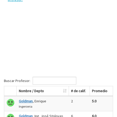
Buscar Profesor:
Nombre / Depto
# de calif.
Promedio
Goldman
, Enrique
2
5.0
Ingenieria
Goldman
, Ing. José Stolovas
6
6.0