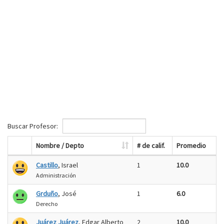
Buscar Profesor:
Nombre / Depto
# de calif.
Promedio
Castillo
, Israel
1
10.0
Administración
Grduño
, José
1
6.0
Derecho
Juárez Juárez
, Edgar Alberto
2
10.0