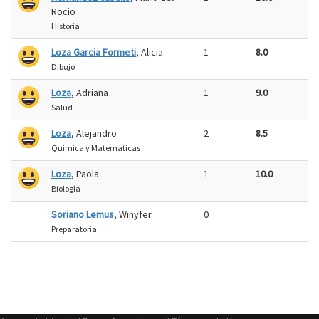
Rocio
Historia
Loza Garcia Formeti
, Alicia
1
8.0
Dibujo
Loza
, Adriana
1
9.0
Salud
Loza
, Alejandro
2
8.5
Quimica y Matematicas
Loza
, Paola
1
10.0
Biología
Soriano Lemus
, Winyfer
0
Preparatoria