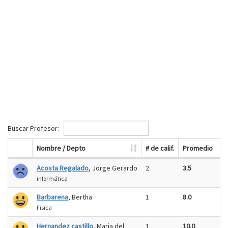
Buscar Profesor:
Nombre / Depto
# de calif.
Promedio
Acosta Regalado
, Jorge Gerardo
2
3.5
informática
Barbarena
, Bertha
1
8.0
Fisica
Hernandez castillo
, Maria del
1
10.0