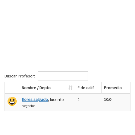
Buscar Profesor:
Nombre / Depto
# de calif.
Promedio
flores salgado
, lucerito
2
10.0
negocios