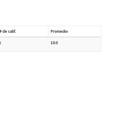
# de calif.
Promedio
1
10.0