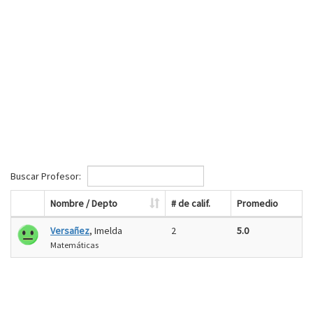
Buscar Profesor:
Nombre / Depto
# de calif.
Promedio
Versañez
, Imelda
2
5.0
Matemáticas