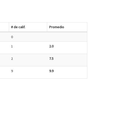
# de calif.
Promedio
0
1
2.0
2
7.5
9
9.9