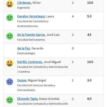
Cárdenas
, Víctor
2
10.0
Ingeniería
Davalos Verastegui
, Laura
4
5.0
Facultad de Contaduría y
Andministracion
De la Fuente Garcia
, José Luis
2
4.5
Facultad de Economia
de la Paz
, Gerardo
0
Estomatologia
Del Río Contreras
, José Miguel
1
10.0
Facultad de Contaduría y Administración
/ Coordina
Duque
, Miguel Ángel
1
2.0
Facultad de Ciencias Sociales y
Humanidades
Elizondo Tapia
, Diana Griselda
2
6.0
Facultad de Contaduría y Administración