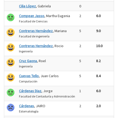
Cilia López
, Gabriela
0
Compean Jasso
, Martha Eugenia
2
6.0
Facultad de Ciencias
Contreras Hernández
, Mariana
5
9.0
Facultad de ingeniería
Contreras Hernández
, Rocio
2
10.0
Ingeniería
Cruz Gaona
, Roel
5
8.2
Ingeniería
Cuevas Tello
, Juan Carlos
5
8.4
Computación
Cárdenas Diaz
, Jorge
1
6.0
Facultad de Contaduría y Administración
Cárdenas
, JAIRO
2
2.0
Estomatología