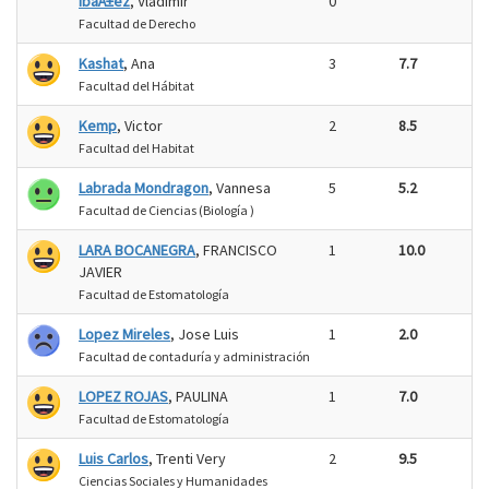
IbaÃ±ez
, Vladimir
0
Facultad de Derecho
Kashat
, Ana
3
7.7
Facultad del Hábitat
Kemp
, Victor
2
8.5
Facultad del Habitat
Labrada Mondragon
, Vannesa
5
5.2
Facultad de Ciencias (Biología )
LARA BOCANEGRA
, FRANCISCO
1
10.0
JAVIER
Facultad de Estomatología
Lopez Mireles
, Jose Luis
1
2.0
Facultad de contaduría y administración
LOPEZ ROJAS
, PAULINA
1
7.0
Facultad de Estomatología
Luis Carlos
, Trenti Very
2
9.5
Ciencias Sociales y Humanidades