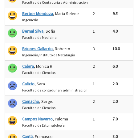
Facultad de Contaduría y Administración
Berber Mendoza
, María Selene
2
9.5
Ingeniería
Bernal Silva
, Sofía
1
4.0
Facultad de Medicina
Briones Gallardo
, Roberto
3
10.0
Ingeniería/Instituto de Metalurgía
Calera
, Monica R
2
6.0
Facultad de Ciencias
Calixto
, Sara
1
2.0
Facultad de contaduria y administracion
Camacho
, Sergio
2
2.0
Facultad de Ciencias
Campos Navarro
, Paloma
1
7.0
Facultad de Estomatología
Cantú
, Francisco
1
8.0