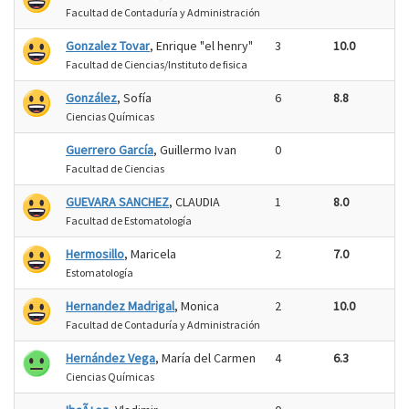
Facultad de Contaduría y Administración
Gonzalez Tovar
, Enrique "el henry"
3
10.0
Facultad de Ciencias/Instituto de fisica
González
, Sofía
6
8.8
Ciencias Químicas
Guerrero García
, Guillermo Ivan
0
Facultad de Ciencias
GUEVARA SANCHEZ
, CLAUDIA
1
8.0
Facultad de Estomatología
Hermosillo
, Maricela
2
7.0
Estomatología
Hernandez Madrigal
, Monica
2
10.0
Facultad de Contaduría y Administración
Hernández Vega
, María del Carmen
4
6.3
Ciencias Químicas