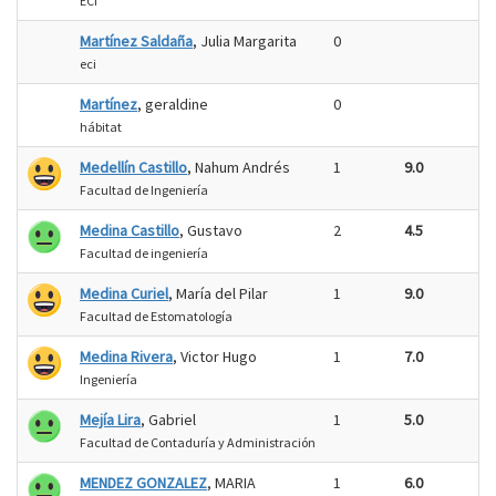
ECI
Martínez Saldaña
, Julia Margarita
0
eci
Martínez
, geraldine
0
hábitat
Medellín Castillo
, Nahum Andrés
1
9.0
Facultad de Ingeniería
Medina Castillo
, Gustavo
2
4.5
Facultad de ingeniería
Medina Curiel
, María del Pilar
1
9.0
Facultad de Estomatología
Medina Rivera
, Victor Hugo
1
7.0
Ingeniería
Mejía Lira
, Gabriel
1
5.0
Facultad de Contaduría y Administración
MENDEZ GONZALEZ
, MARIA
1
6.0