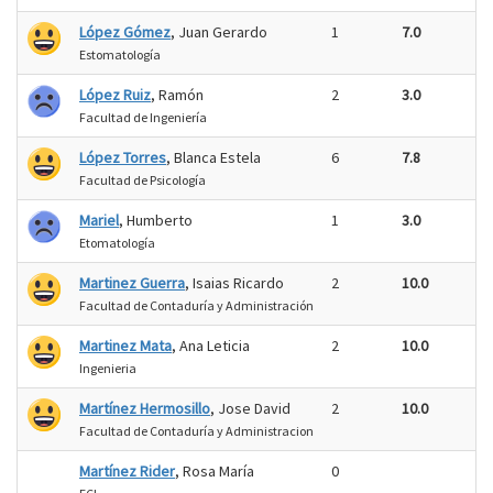
López Gómez
, Juan Gerardo
1
7.0
Estomatología
López Ruiz
, Ramón
2
3.0
Facultad de Ingeniería
López Torres
, Blanca Estela
6
7.8
Facultad de Psicología
Mariel
, Humberto
1
3.0
Etomatología
Martinez Guerra
, Isaias Ricardo
2
10.0
Facultad de Contaduría y Administración
Martinez Mata
, Ana Leticia
2
10.0
Ingenieria
Martínez Hermosillo
, Jose David
2
10.0
Facultad de Contaduría y Administracion
Martínez Rider
, Rosa María
0