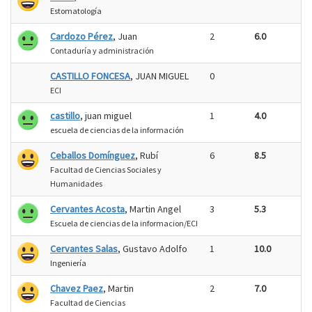
Estomatología
Cardozo Pérez
, Juan
2
6.0
Contaduría y administración
CASTILLO FONCESA
, JUAN MIGUEL
0
ECI
castillo
, juan miguel
1
4.0
escuela de ciencias de la información
Ceballos Domínguez
, Rubí
6
8.5
Facultad de Ciencias Sociales y
Humanidades
Cervantes Acosta
, Martin Angel
3
5.3
Escuela de ciencias de la informacion/ECI
Cervantes Salas
, Gustavo Adolfo
1
10.0
Ingeniería
Chavez Paez
, Martin
2
7.0
Facultad de Ciencias