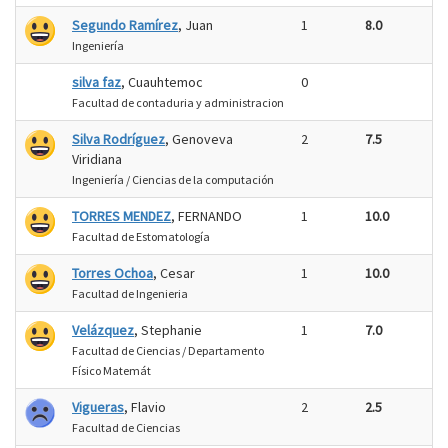
Segundo Ramírez
, Juan
1
8.0
Ingeniería
silva faz
, Cuauhtemoc
0
Facultad de contaduria y administracion
Silva Rodríguez
, Genoveva
2
7.5
Viridiana
Ingeniería / Ciencias de la computación
TORRES MENDEZ
, FERNANDO
1
10.0
Facultad de Estomatología
Torres Ochoa
, Cesar
1
10.0
Facultad de Ingenieria
Velázquez
, Stephanie
1
7.0
Facultad de Ciencias / Departamento
Físico Matemát
Vigueras
, Flavio
2
2.5
Facultad de Ciencias