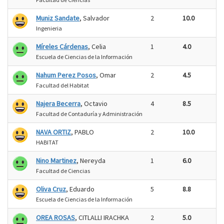
Muniz Sandate
, Salvador
2
10.0
Ingenieria
Míreles Cárdenas
, Celia
1
4.0
Escuela de Ciencias de la Información
Nahum Perez Posos
, Omar
2
4.5
Facultad del Habitat
Najera Becerra
, Octavio
4
8.5
Facultad de Contaduría y Administración
NAVA ORTIZ
, PABLO
2
10.0
HABITAT
Nino Martinez
, Nereyda
1
6.0
Facultad de Ciencias
Oliva Cruz
, Eduardo
5
8.8
Escuela de Ciencias de la Información
OREA ROSAS
, CITLALLI IRACHKA
2
5.0