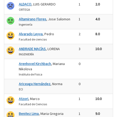
ALDACO
, LUIS GERARDO
1
2.0
ORTEGA
Altamirano Flores
, Jose Salomon
1
4.0
Ingeniería
Alvarado Leyva
, Pedro
2
8.0
Facultad de ciencias
ANDRADE MACÍAS
, LORENA
3
10.0
INGENIERÍA
Arenhovel Kirchbach
, Mariana
0
Nikolova
Instituto de Fisica
Ariceaga Hernández
, Norma
0
ECI
Atzori
, Marco
1
10.0
Facultad de Ciencias
Benitez Lima
, Maria Gregoria
1
9.0