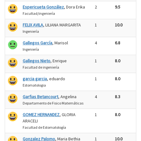
Espericueta González
, Dora Erika
2
9.5
Facultad/ingeniería
FELIX AVILA
, LILIANA MARGARITA
1
10.0
Ingeniería
Gallegos García
, Marisol
4
6.8
Ingeniería
Gallegos Nieto
, Enrique
1
8.0
Facultad de ingeniería
garcia garcia
, eduardo
1
8.0
Estomatologia
Garfias Betancourt
, Angelina
4
8.3
Departamento de Fisico Matemáticas
GOMEZ HERNANDEZ
, GLORIA
1
8.0
ARACELI
Facultad de Estomatología
Gonzalez Palomo
, Maria Bethia
1
10.0