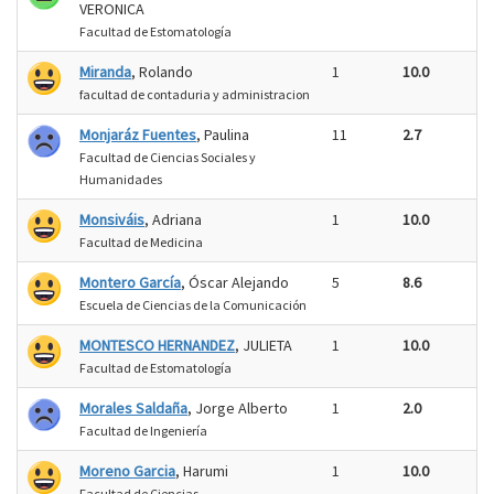
VERONICA
Facultad de Estomatología
Miranda
, Rolando
1
10.0
facultad de contaduria y administracion
Monjaráz Fuentes
, Paulina
11
2.7
Facultad de Ciencias Sociales y
Humanidades
Monsiváis
, Adriana
1
10.0
Facultad de Medicina
Montero García
, Óscar Alejando
5
8.6
Escuela de Ciencias de la Comunicación
MONTESCO HERNANDEZ
, JULIETA
1
10.0
Facultad de Estomatología
Morales Saldaña
, Jorge Alberto
1
2.0
Facultad de Ingeniería
Moreno Garcia
, Harumi
1
10.0
Facultad de Ciencias