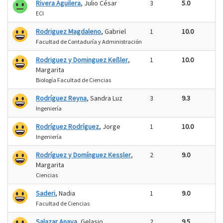
Rivera Aguilera
, Julio César
3
5.0
ECI
Rodriguez Magdaleno
, Gabriel
1
10.0
Facultad de Contaduría y Administración
Rodriguez y Dominguez Keßler
,
1
10.0
Margarita
Biología Facultad de Ciencias
Rodríguez Reyna
, Sandra Luz
3
9.3
Ingeniería
Rodríguez Rodríguez
, Jorge
1
10.0
Ingeniería
Rodríguez y Domínguez Kessler
,
2
9.0
Margarita
Ciencias
Saderi
, Nadia
1
9.0
Facultad de Ciencias
Salazar Anaya
, Gelasio
2
9.5