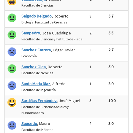
Facultad de Ciencias
Salgado Delgado
, Roberto
3
5.7
Biología. Facultad de Ciencias
Sampedro
, Jose Guadalupe
2
5.5
Facultad de Ciencias / Instituto de Fisica
Sanchez Carrera
, Edgar Javier
3
2.7
Economía
Sanchez Olea
, Roberto
1
5.0
Facultad de ciencias
Santa María Díaz
, Alfredo
1
3.0
Facultad de Ingeniería
Sardiñas Fernández
, José Miguel
5
10.0
Facultad de Ciencias Sociales y
Humanidades
Saucedo
, Mauro
2
3.0
Facultad del Hábitat