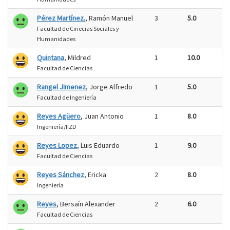
Pérez Martínez.
, Ramón Manuel
3
5.0
Facultad de Cinecias Sociales y
Humanidades
Quintana
, Mildred
1
10.0
Facultad de Ciencias
Rangel Jimenez
, Jorge Alfredo
1
5.0
Facultad de Ingeniería
Reyes Agüero
, Juan Antonio
1
8.0
Ingeniería/IIZD
Reyes Lopez
, Luis Eduardo
1
9.0
Facultad de Ciencias
Reyes Sánchez
, Ericka
2
8.0
Ingeniería
Reyes
, Bersaín Alexander
2
6.0
Facultad de Ciencias