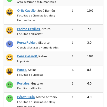
Área de formación humanística
Ortiz Castillo
, José Ramón
1
10.0
Facultad de Ciencias Sociales y
Humanidades
Padron Cerrillos
, Arturo
2
7.5
Facultad del Hábitat
Perez Roldan
, Gilberto
1
3.0
Ciencias Sociales y Humanidades
Peña Gallard0
, Rafael
1
10.0
Ingeniería
Ponce
, Selina
4
8.5
Facultad de Ciencias
Portales
, Gustavo
1
6.0
Facultad del Habitat
Pérez Durán
, Marco Antonio
1
4.0
Facultad de Ciencias Sociales y
Humanidades