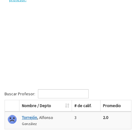
Buscar Profesor:
Nombre / Depto
# de calif.
Promedio
Torrejón
, Alfonso
3
2.0
González