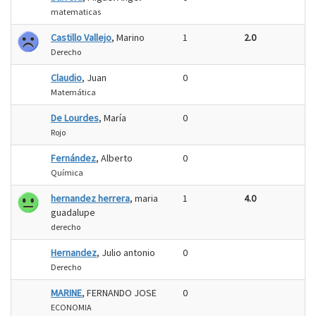
matematicas
Castillo Vallejo
, Marino
1
2.0
Derecho
Claudio
, Juan
0
Matemática
De Lourdes
, María
0
Rojo
Fernández
, Alberto
0
Química
hernandez herrera
, maria
1
4.0
guadalupe
derecho
Hernandez
, Julio antonio
0
Derecho
MARINE
, FERNANDO JOSE
0
ECONOMIA