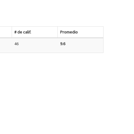
# de calif.
Promedio
46
9.6